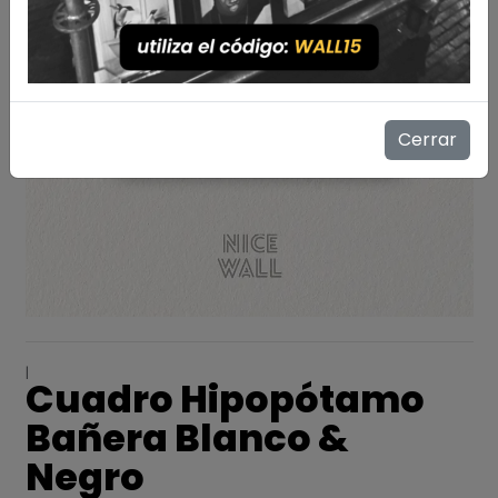
Cerrar
|
Cuadro Hipopótamo
Bañera Blanco &
Negro