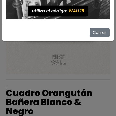
Cerrar
|
Cuadro Orangután
Bañera Blanco &
Negro