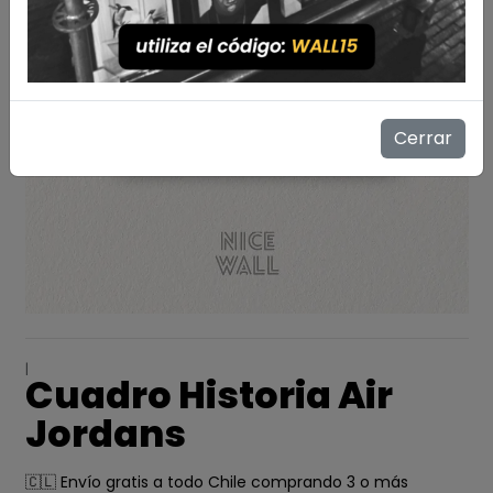
Cerrar
|
Cuadro Historia Air
Jordans
🇨🇱 Envío gratis a todo Chile comprando 3 o más