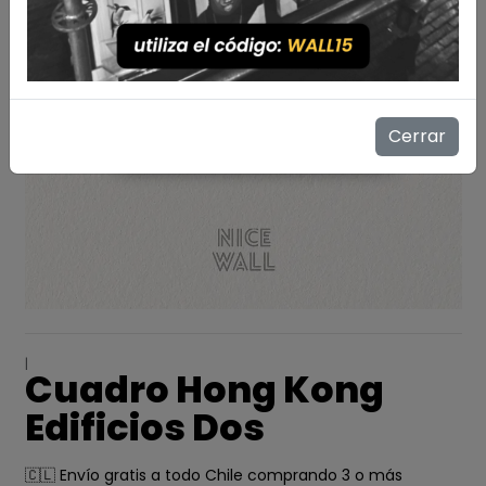
Cerrar
|
Cuadro Hong Kong
Edificios Dos
🇨🇱 Envío gratis a todo Chile comprando 3 o más