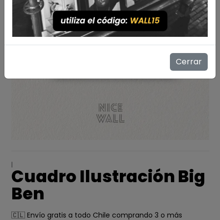
Cerrar
|
Cuadro Ilustración Big
Ben
🇨🇱 Envío gratis a todo Chile comprando 3 o más