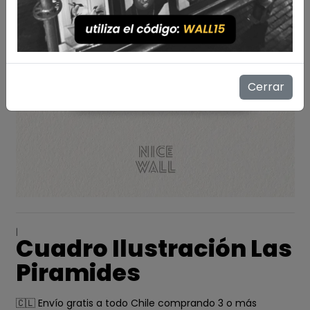
Cerrar
|
Cuadro Ilustración Las
Piramides
🇨🇱 Envío gratis a todo Chile comprando 3 o más