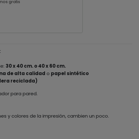
mos gratis
t
le:
30 x 40 cm. o 40 x 60 cm.
na de alta calidad
o
papel sintético
era reciclada)
ador para pared.
nes y colores de la impresión, cambien un poco.