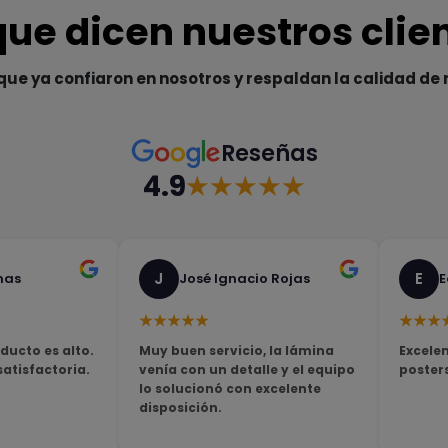
que dicen nuestros clie
que ya confiaron en nosotros y respaldan la calidad de 
Reseñas
4.9
★★★★★
J
E
nas
José Ignacio Rojas
E
★★★★★
★★★
ducto es alto.
Muy buen servicio, la lámina
Excelen
tisfactoria.
venía con un detalle y el equipo
poster
lo solucionó con excelente
disposición.