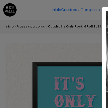
Inicio
Cuadros
Composicione
Inicio
Frases y palabras
Cuadro Its Only Rock N Roll But I Like 