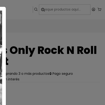
ega
s Only Rock N Roll
It
e comprando 3 o más productos
🔒 Pago seguro
s sin interés