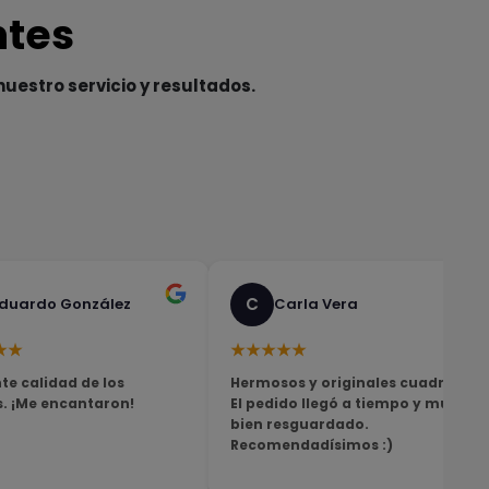
ntes
nuestro servicio y resultados.
C
duardo González
Carla Vera
★★
★★★★★
te calidad de los
Hermosos y originales cuadros!
s. ¡Me encantaron!
El pedido llegó a tiempo y muy
bien resguardado.
Recomendadísimos :)