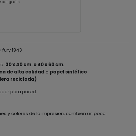
mos gratis
 fury 1943
le:
30 x 40 cm. o 40 x 60 cm.
na de alta calidad
o
papel sintético
era reciclada)
ador para pared.
nes y colores de la impresión, cambien un poco.