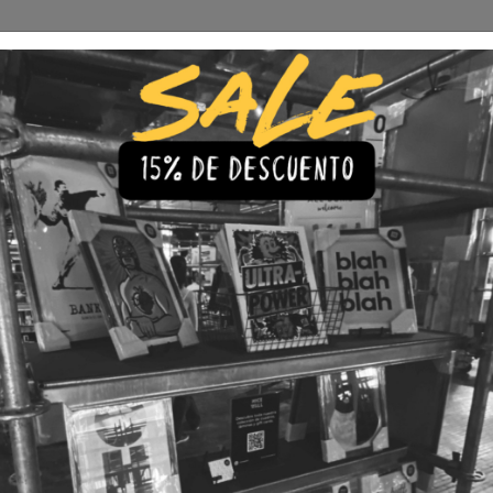
Envío Gratis a todo Chile
comprando 3 o más productos
s
Iluminación
Precios de cuadros & láminas
Plazos de Entr
|
Cuadro J
Abstract 
🇨🇱 Envío gratis a todo Chil
💎 Calidad Premium
💳 3 Cuota
TAMAÑO
30x40
40x60
LÁMINA