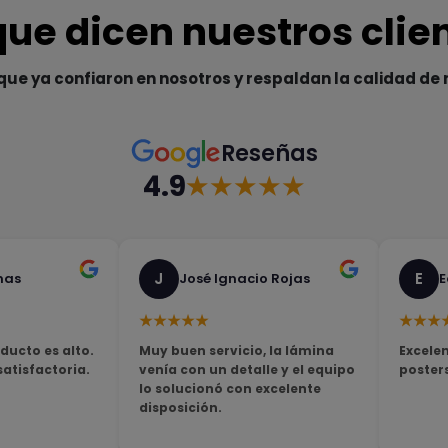
que dicen nuestros clie
que ya confiaron en nosotros y respaldan la calidad de 
Reseñas
4.9
★★★★★
J
E
nas
José Ignacio Rojas
E
★★★★★
★★★
ducto es alto.
Muy buen servicio, la lámina
Excelen
tisfactoria.
venía con un detalle y el equipo
poster
lo solucionó con excelente
disposición.