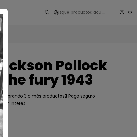
ega
ackson Pollock
the fury 1943
e comprando 3 o más productos
🔒 Pago seguro
s sin interés