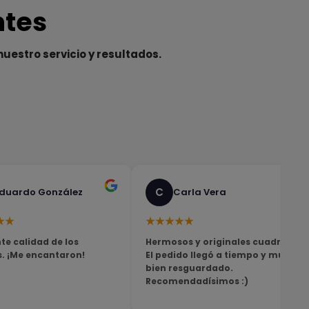
ntes
nuestro servicio y resultados.
C
duardo González
Carla Vera
★★
★★★★★
te calidad de los
Hermosos y originales cuadros!
s. ¡Me encantaron!
El pedido llegó a tiempo y muy
bien resguardado.
Recomendadísimos :)