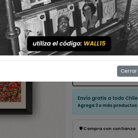
Con Marco
Sin Marco
Cantidad
💳 Compra ahora y paga en
Mostrar stock de ubicac
Cerrar
👁️
16
personas están viendo e
Envío gratis a todo Chile
Agrega 3 o más productos
🛡️ Compra con confianza