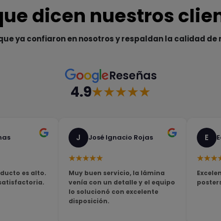
que dicen nuestros clie
que ya confiaron en nosotros y respaldan la calidad de 
Reseñas
4.9
★★★★★
J
E
nas
José Ignacio Rojas
E
★★★★★
★★★
ducto es alto.
Muy buen servicio, la lámina
Excelen
tisfactoria.
venía con un detalle y el equipo
poster
lo solucionó con excelente
disposición.