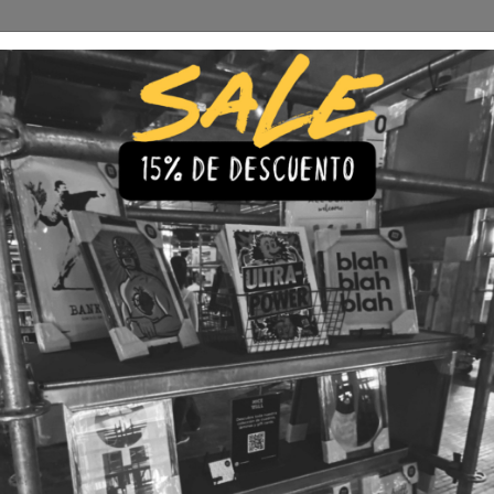
Envío Gratis a todo Chile
comprando 3 o más productos
s
Iluminación
Precios de cuadros & láminas
Plazos de Entr
|
Cuadro 
Basquiat
🇨🇱 Envío gratis a todo Chil
💎 Calidad Premium
💳 3 Cuota
TAMAÑO
30x40
40x60
LÁMINA