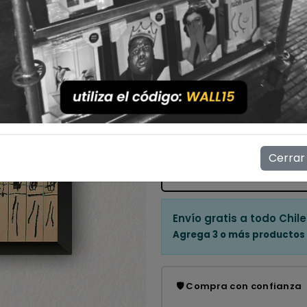
Con Marco
Sin Marco
Cantidad
💳 Compra ahora y paga en
Mostrar stock de ubicac
Cerrar
👁️
4
personas están viendo e
Envío gratis a todo Chile
Agrega 3 o más productos
🛡️ Compra con confianza