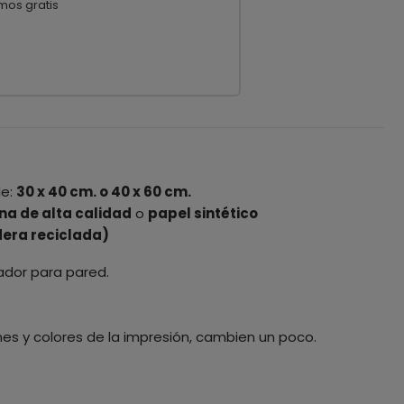
mos gratis
o
le:
30 x 40 cm. o 40 x 60 cm.
na de alta calidad
o
papel sintético
era reciclada)
ador para pared.
nes y colores de la impresión, cambien un poco.