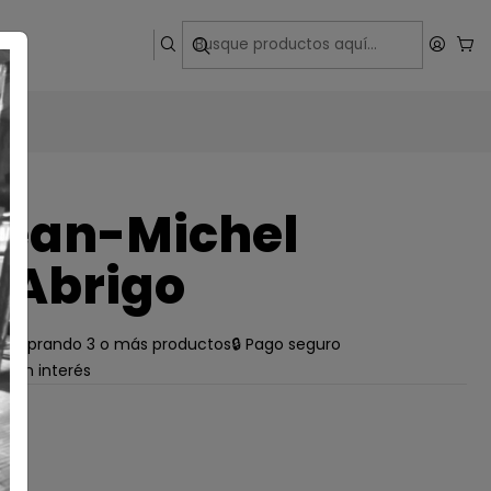
ega
Jean-Michel
 Abrigo
e comprando 3 o más productos
🔒 Pago seguro
s sin interés