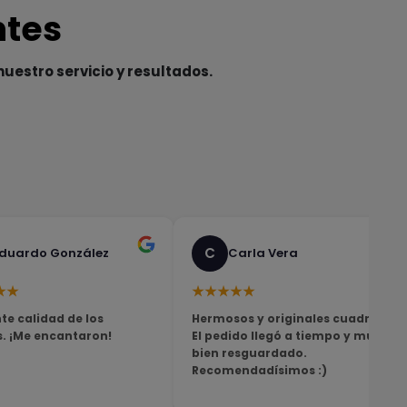
ntes
nuestro servicio y resultados.
C
duardo González
Carla Vera
★★
★★★★★
te calidad de los
Hermosos y originales cuadros!
s. ¡Me encantaron!
El pedido llegó a tiempo y muy
bien resguardado.
Recomendadísimos :)