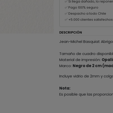
✅ Si llega dañado, lo repone
✅ Pago 100% seguro
✅ Despacho a todo Chile
✅ +5.000 clientes satisfechos
DESCRIPCIÓN
Jean-Michel Basquiat Abrig
Tamaño de cuadro disponib
Material de impresión:
Opali
Marco:
Negro de 2 cm (mad
Incluye vidrio de 2mm y colg
Nota:
Es posible que las proporcio