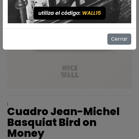
Cerrar
|
Cuadro Jean-Michel
Basquiat Bird on
Money