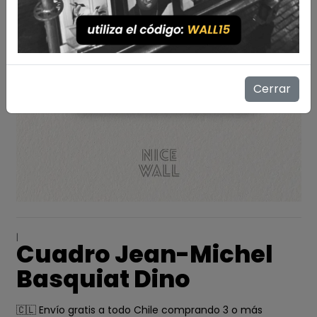
Cerrar
|
Cuadro Jean-Michel
Basquiat Dino
🇨🇱 Envío gratis a todo Chile comprando 3 o más