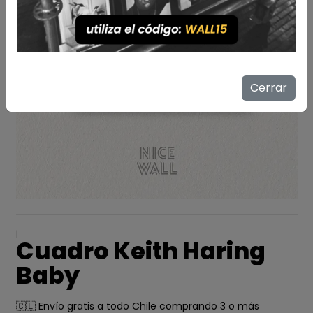
Cerrar
|
Cuadro Keith Haring
Baby
🇨🇱 Envío gratis a todo Chile comprando 3 o más