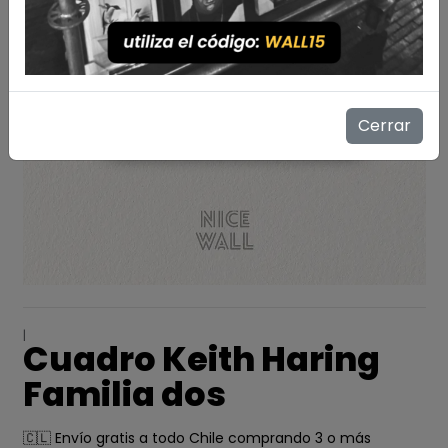
Cerrar
|
Cuadro Keith Haring
Familia dos
🇨🇱 Envío gratis a todo Chile comprando 3 o más