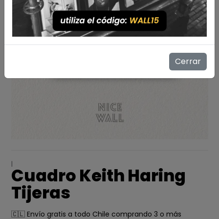
Cerrar
|
Cuadro Keith Haring
Tijeras
🇨🇱 Envío gratis a todo Chile comprando 3 o más