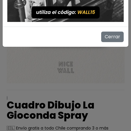
Cerrar
|
Cuadro Dibujo La
Gioconda Spray
🇨🇱 Envío gratis a todo Chile comprando 3 o más