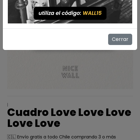
Cerrar
|
Cuadro Love Love Love
Love Love
🇨🇱 Envío gratis a todo Chile comprando 3 o más