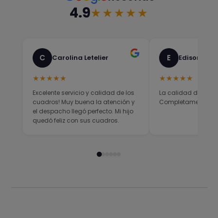
4.9
★★★★★
C
E
Carolina Letelier
Edison Sali
★★★★★
★★★★★
Excelente servicio y calidad de los
La calidad del prod
cuadros! Muy buena la atención y
Completamente sati
el despacho llegó perfecto. Mi hijo
quedó feliz con sus cuadros.