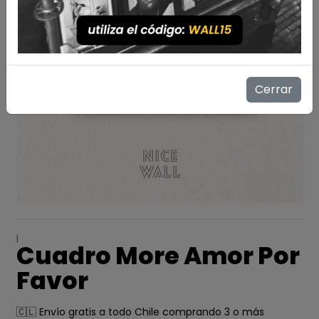
Cerrar
|
Cuadro More Amor Por
Favor
🇨🇱 Envío gratis a todo Chile comprando 3 o más