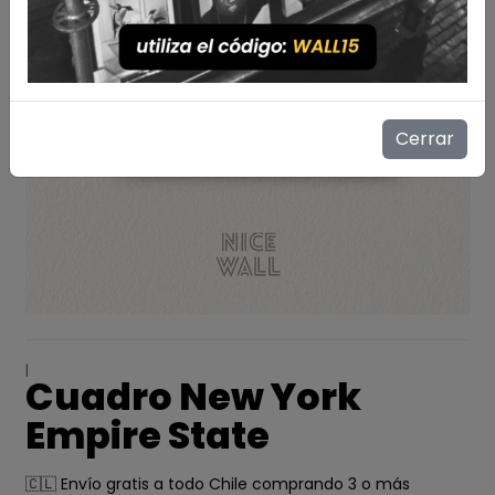
Cerrar
|
Cuadro New York
Empire State
🇨🇱 Envío gratis a todo Chile comprando 3 o más