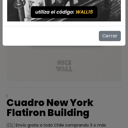
Cerrar
|
Cuadro New York
Flatiron Building
🇨🇱 Envío gratis a todo Chile comprando 3 o más