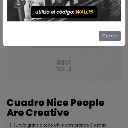
Cerrar
|
Cuadro Nice People
Are Creative
🇨🇱 Envío gratis a todo Chile comprando 3 o más