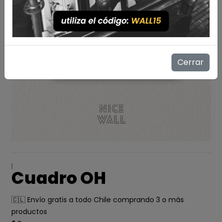
Cerrar
|
Cuadro OH
🇨🇱 Envío gratis a todo Chile comprando 3 o más
productos