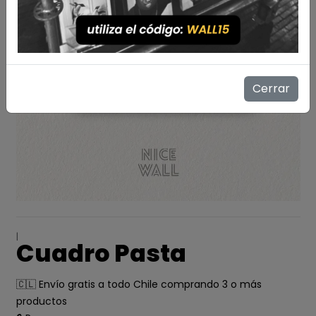
Cerrar
|
Cuadro Pasta
🇨🇱 Envío gratis a todo Chile comprando 3 o más
productos