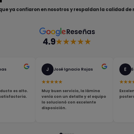
que ya confiaron en nosotros y respaldan la calidad de 
Reseñas
4.9
★★★★★
J
E
nas
José Ignacio Rojas
E
★★★★★
★★★
ducto es alto.
Muy buen servicio, la lámina
Excelen
tisfactoria.
venía con un detalle y el equipo
poster
lo solucionó con excelente
disposición.