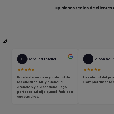
Opiniones reales de clientes 
C
E
Carolina Letelier
Edison Sali
★★★★★
★★★★★
Excelente servicio y calidad de
La calidad del pro
los cuadros! Muy buena la
Completamente sa
atención y el despacho llegó
perfecto. Mi hijo quedó feliz con
sus cuadros.