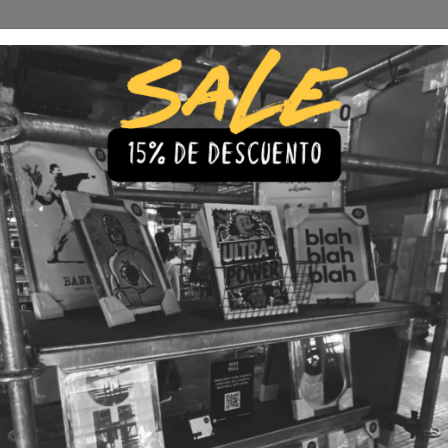
Envío Gratis a todo Chile
comprando 3 o más productos
s
Iluminación
Precios de cuadros & láminas
Plazos de Entr
|
Cuadro P
🇨🇱 Envío gratis a todo Chil
💎 Calidad Premium
💳 3 Cuota
TAMAÑO
30x40
40x60
LÁMINA
Con Marco
Sin Marco