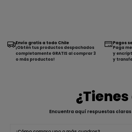
Envío gratis a todo Chile
Pagos se
¡Obtén tus productos despachados
Paga med
completamente GRATIS al comprar 3
y encrip
o más productos!
y transf
¿Tienes
Encuentra aquí respuestas claras 
¿Cómo compro uno o más cuadros?