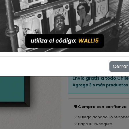
Cantidad
💳 Compra ahora y paga en
Mostrar stock de ubicac
👁️
13
personas están viendo e
Cerrar
Envío gratis a todo Chile
Agrega 3 o más productos
🛡️ Compra con confianza
✅ Si llega dañado, lo repone
✅ Pago 100% seguro