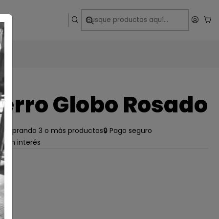
ega
erro Globo Rosado
e comprando 3 o más productos
🔒 Pago seguro
s sin interés