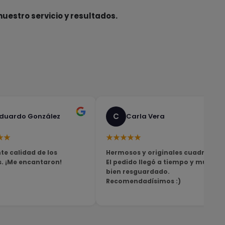
nuestro servicio y resultados.
C
duardo González
Carla Vera
★★
★★★★★
te calidad de los
Hermosos y originales cuadros!
s. ¡Me encantaron!
El pedido llegó a tiempo y muy
bien resguardado.
Recomendadísimos :)