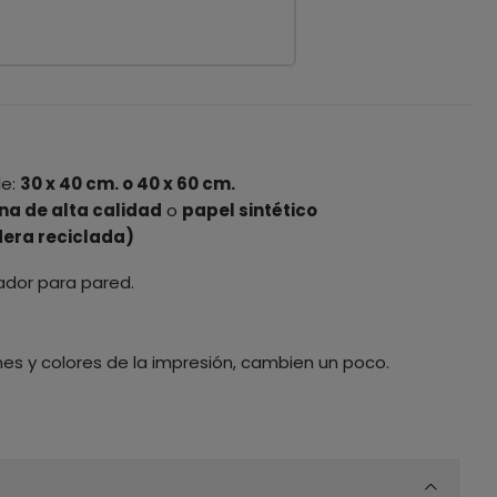
le:
30 x 40 cm. o 40 x 60 cm.
na de alta calidad
o
papel sintético
era reciclada)
ador para pared.
nes y colores de la impresión, cambien un poco.