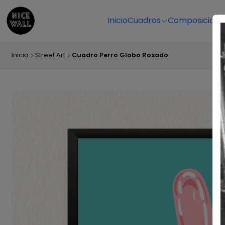
Inicio
Cuadros
Composicione
Inicio
Street Art
Cuadro Perro Globo Rosado