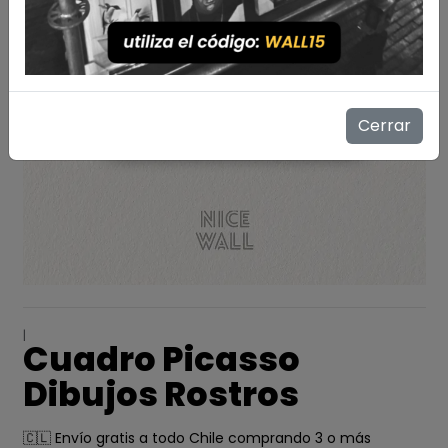
Cerrar
|
Cuadro Picasso
Dibujos Rostros
🇨🇱 Envío gratis a todo Chile comprando 3 o más