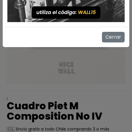
Cerrar
|
Cuadro Piet M
Composition No IV
🇨🇱 Envío gratis a todo Chile comprando 3 o más