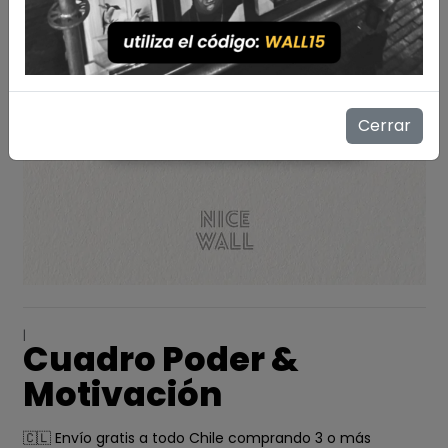
Cerrar
|
Cuadro Poder &
Motivación
🇨🇱 Envío gratis a todo Chile comprando 3 o más