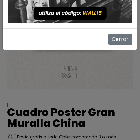
Cerrar
|
Cuadro Poster Gran
Muralla China
🇨🇱 Envío gratis a todo Chile comprando 3 o más