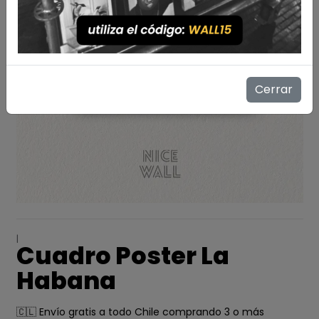
Cerrar
|
Cuadro Poster La
Habana
🇨🇱 Envío gratis a todo Chile comprando 3 o más