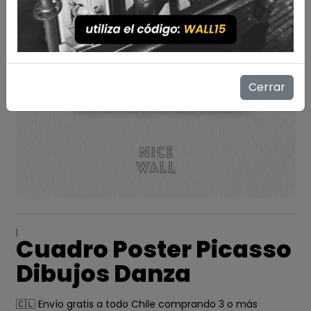
Cerrar
|
Cuadro Poster Picasso
Dibujos Danza
🇨🇱 Envío gratis a todo Chile comprando 3 o más