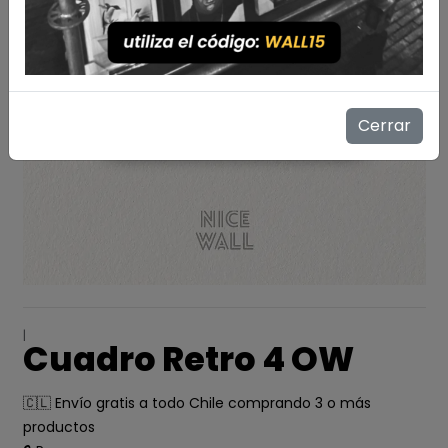
Cerrar
|
Cuadro Retro 4 OW
🇨🇱 Envío gratis a todo Chile comprando 3 o más
productos