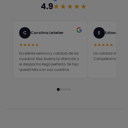
4.9
★★★★★
C
E
Carolina Letelier
Edison Sali
★★★★★
★★★★★
Excelente servicio y calidad de los
La calidad del prod
cuadros! Muy buena la atención y
Completamente sati
el despacho llegó perfecto. Mi hijo
quedó feliz con sus cuadros.