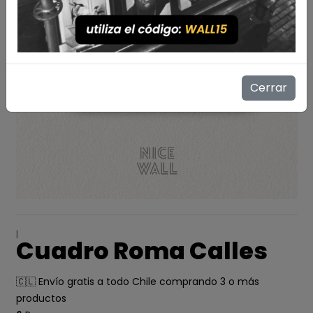
Cerrar
|
Cuadro Roma Calles
🇨🇱 Envío gratis a todo Chile comprando 3 o más
productos