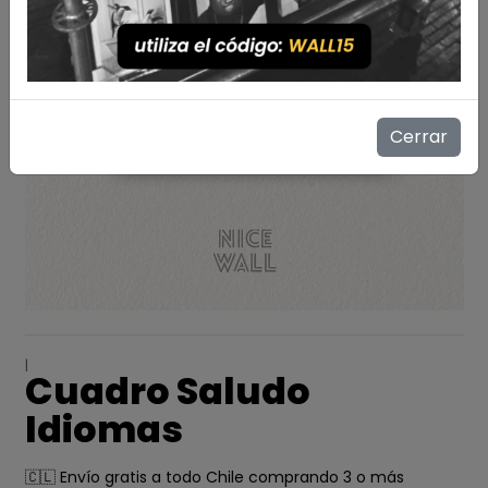
Cerrar
|
Cuadro Saludo
Idiomas
🇨🇱 Envío gratis a todo Chile comprando 3 o más