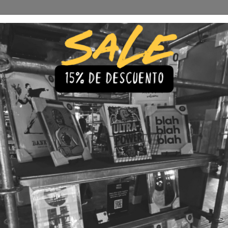
Envío Gratis a todo Chile
comprando 3 o más productos
s
Iluminación
Precios de cuadros & láminas
Plazos de Entr
|
Cuadro 
🇨🇱 Envío gratis a todo Chil
💎 Calidad Premium
💳 3 Cuota
TAMAÑO
30x40
40x60
LÁMINA
Con Marco
Sin Marco