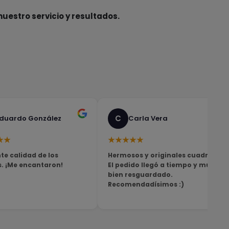
nuestro servicio y resultados.
C
duardo González
Carla Vera
★★
★★★★★
te calidad de los
Hermosos y originales cuadros!
s. ¡Me encantaron!
El pedido llegó a tiempo y muy
bien resguardado.
Recomendadísimos :)