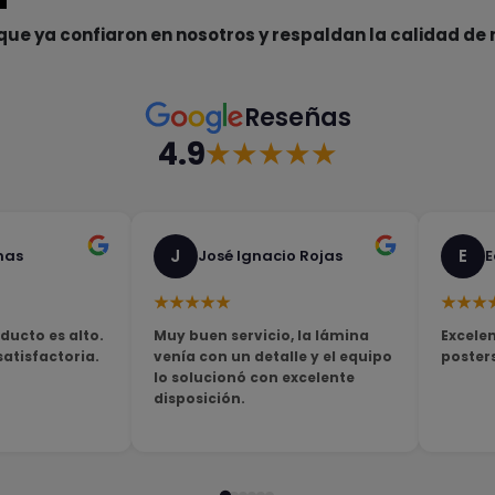
que ya confiaron en nosotros y respaldan la calidad de 
Reseñas
4.9
★★★★★
J
E
nas
José Ignacio Rojas
E
★★★★★
★★★
ducto es alto.
Muy buen servicio, la lámina
Excelen
tisfactoria.
venía con un detalle y el equipo
poster
lo solucionó con excelente
disposición.