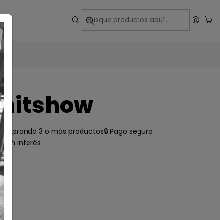
ega
Shitshow
e comprando 3 o más productos
🔒 Pago seguro
s sin interés