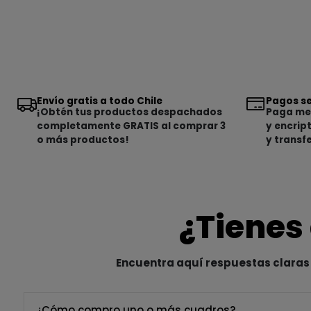
Envío gratis a todo Chile
Pagos se
¡Obtén tus productos despachados
Paga med
completamente GRATIS al comprar 3
y encrip
o más productos!
y transf
¿Tienes
Encuentra aquí respuestas claras 
¿Cómo compro uno o más cuadros?