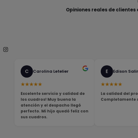
Opiniones reales de clientes 
C
E
Carolina Letelier
Edison Sali
★★★★★
★★★★★
Excelente servicio y calidad de
La calidad del pro
los cuadros! Muy buena la
Completamente sa
atención y el despacho llegó
perfecto. Mi hijo quedó feliz con
sus cuadros.