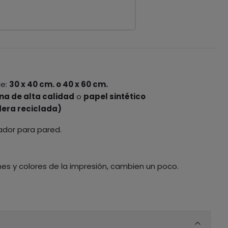
le:
30 x 40 cm. o 40 x 60 cm.
na de alta calidad
o
papel sintético
era reciclada)
ador para pared.
nes y colores de la impresión, cambien un poco.