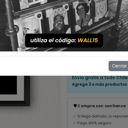
Cantidad
💳 Compra ahora y paga en
Mostrar stock de ubicac
👁️
13
personas están viendo e
Cerrar
Envío gratis a todo Chile
Agrega 3 o más productos
🛡️ Compra con confianza
✅ Si llega dañado, lo repone
✅ Pago 100% seguro