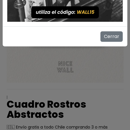
Cerrar
|
Cuadro Rostros
Abstractos
🇨🇱 Envío gratis a todo Chile comprando 3 o más