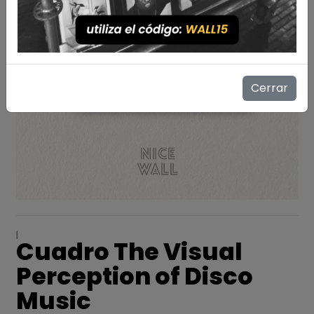
Cerrar
|
Cuadro The Visual
Perception of Disco
Music