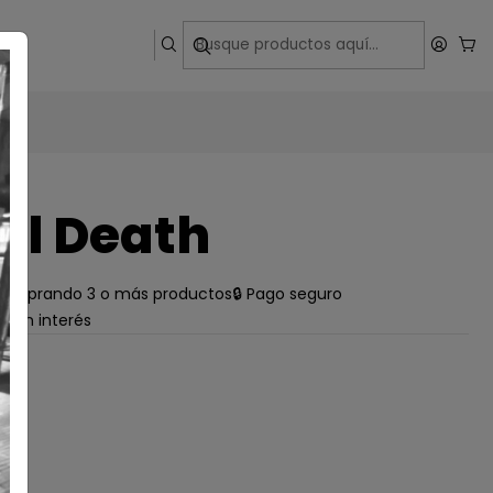
ega
Til Death
e comprando 3 o más productos
🔒 Pago seguro
s sin interés