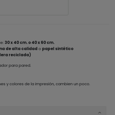
le:
30 x 40 cm. o 40 x 60 cm.
na de alta calidad
o
papel sintético
era reciclada)
ador para pared.
nes y colores de la impresión, cambien un poco.