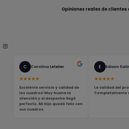
Opiniones reales de clientes 
C
E
Carolina Letelier
Edison Sali
★★★★★
★★★★★
Excelente servicio y calidad de
La calidad del pro
los cuadros! Muy buena la
Completamente sa
atención y el despacho llegó
perfecto. Mi hijo quedó feliz con
sus cuadros.