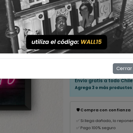
Cantidad
💳 Compra ahora y paga en
Mostrar stock de ubicac
👁️
4
personas están viendo e
Cerrar
Envío gratis a todo Chile
Agrega 3 o más productos
🛡️ Compra con confianza
✅ Si llega dañado, lo repone
✅ Pago 100% seguro