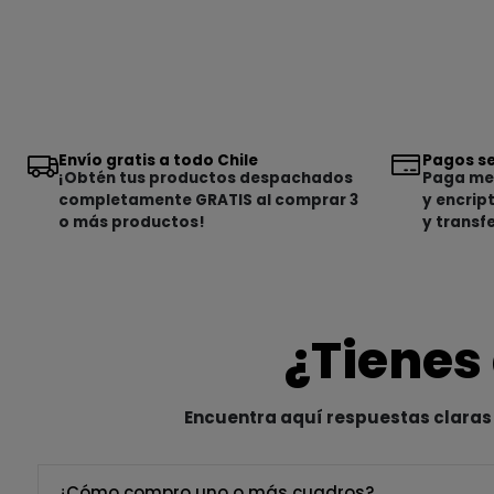
Envío gratis a todo Chile
Pagos se
¡Obtén tus productos despachados
Paga med
completamente GRATIS al comprar 3
y encrip
o más productos!
y transf
¿Tienes
Encuentra aquí respuestas claras 
¿Cómo compro uno o más cuadros?