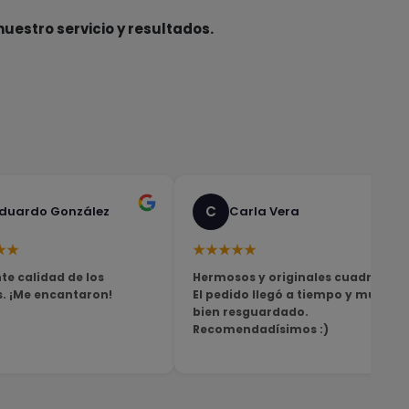
nuestro servicio y resultados.
C
duardo González
Carla Vera
★★
★★★★★
te calidad de los
Hermosos y originales cuadros!
s. ¡Me encantaron!
El pedido llegó a tiempo y muy
bien resguardado.
Recomendadísimos :)