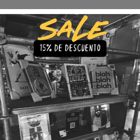
Envío Gratis a todo Chile
comprando 3 o más productos
s
Iluminación
Precios de cuadros & láminas
Plazos de Entr
|
Cuadro '
🇨🇱 Envío gratis a todo Chil
💎 Calidad Premium
💳 3 Cuota
TAMAÑO
30x40
40x60
LÁMINA
Con Marco
Sin Marco