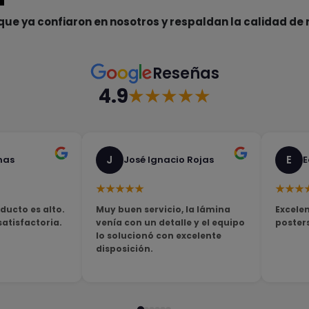
que ya confiaron en nosotros y respaldan la calidad de 
Reseñas
4.9
★★★★★
J
E
nas
José Ignacio Rojas
E
★★★★★
★★★
ducto es alto.
Muy buen servicio, la lámina
Excelen
tisfactoria.
venía con un detalle y el equipo
poster
lo solucionó con excelente
disposición.