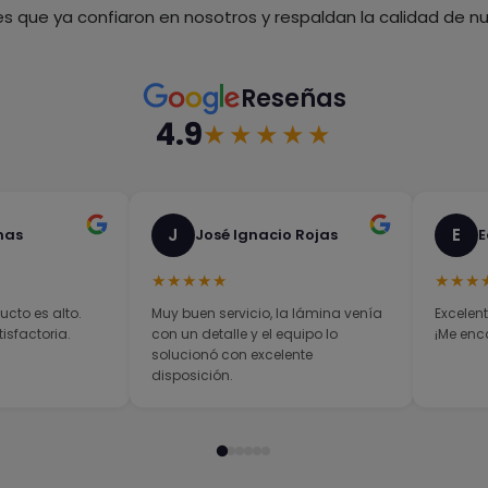
es que ya confiaron en nosotros y respaldan la calidad de nue
Reseñas
4.9
★★★★★
J
E
nas
José Ignacio Rojas
E
★★★★★
★★★
ucto es alto.
Muy buen servicio, la lámina venía
Excelent
sfactoria.
con un detalle y el equipo lo
¡Me enc
solucionó con excelente
disposición.