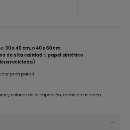
le:
30 x 40 cm. o 40 x 60 cm.
na de alta calidad
o
papel sintético
era reciclada)
ador para pared.
nes y colores de la impresión, cambien un poco.