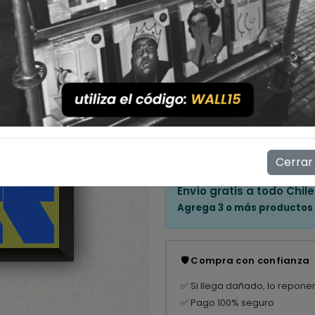
Cantidad
💳 Compra ahora y paga en
Mostrar stock de ubicac
👁️
12
personas están viendo e
Cerrar
Envío gratis a todo Chile
Agrega 3 o más productos
🛡️ Compra con confianza
✅ Si llega dañado, lo repone
✅ Pago 100% seguro