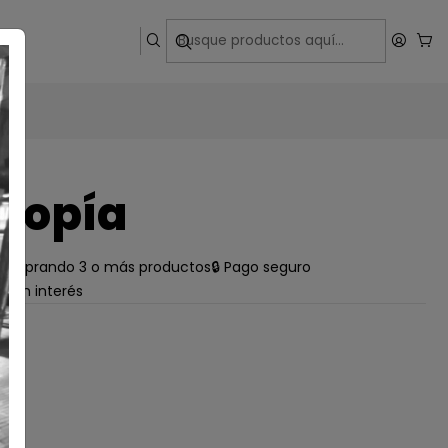
ega
topía
e comprando 3 o más productos
🔒 Pago seguro
s sin interés