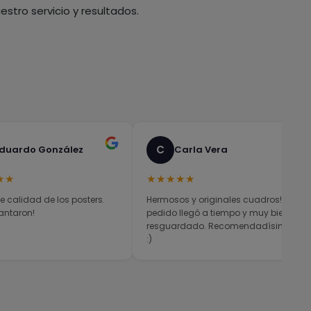
stro servicio y resultados.
C
duardo González
Carla Vera
★★
★★★★★
e calidad de los posters.
Hermosos y originales cuadros! El
antaron!
pedido llegó a tiempo y muy bien
resguardado. Recomendadísimos
:)