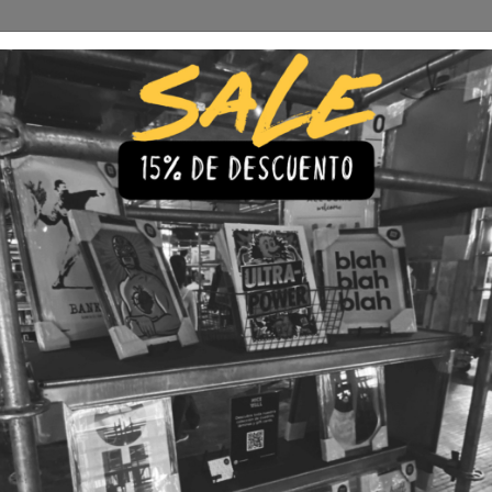
Envío Gratis a todo Chile
comprando 3 o más productos
s
Iluminación
Precios de cuadros & láminas
Plazos de Entr
|
Cuadro U
🇨🇱 Envío gratis a todo Chil
💎 Calidad Premium
💳 3 Cuota
TAMAÑO
30x40
40x60
LÁMINA
Con Marco
Sin Marco