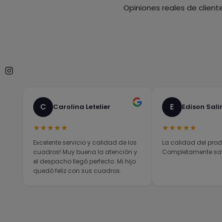
Opiniones reales de client
C
E
Carolina Letelier
Edison Sali
★★★★★
★★★★★
Excelente servicio y calidad de los
La calidad del prod
cuadros! Muy buena la atención y
Completamente sati
el despacho llegó perfecto. Mi hijo
quedó feliz con sus cuadros.