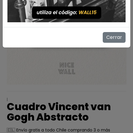
Cerrar
|
Cuadro Vincent van
Gogh Abstracto
🇨🇱 Envío gratis a todo Chile comprando 3 o más