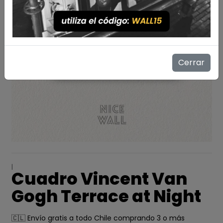
Cerrar
|
Cuadro Vincent Van
Gogh Terrace at Night
🇨🇱 Envío gratis a todo Chile comprando 3 o más