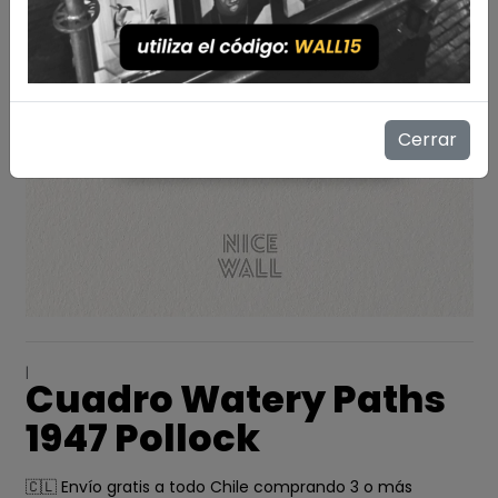
Cerrar
|
Cuadro Watery Paths
1947 Pollock
🇨🇱 Envío gratis a todo Chile comprando 3 o más