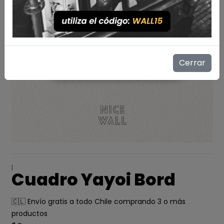
Cerrar
|
Cuadro Yayoi Bord
🇨🇱 Envío gratis a todo Chile comprando 3 o más
productos