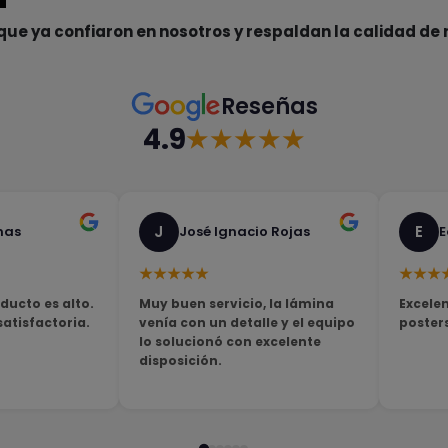
que ya confiaron en nosotros y respaldan la calidad de 
Reseñas
4.9
★★★★★
J
E
nas
José Ignacio Rojas
E
★★★★★
★★★
ducto es alto.
Muy buen servicio, la lámina
Excelen
tisfactoria.
venía con un detalle y el equipo
poster
lo solucionó con excelente
disposición.