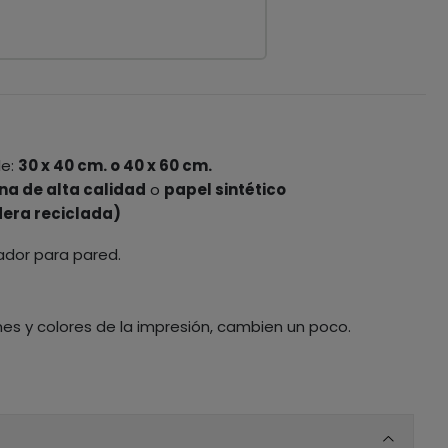
le:
30 x 40 cm. o 40 x 60 cm.
na de alta calidad
o
papel sintético
era reciclada)
ador para pared.
nes y colores de la impresión, cambien un poco.