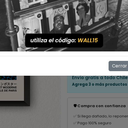
Cantidad
💳 Compra ahora y paga en
Mostrar stock de ubicac
👁️
13
personas están viendo e
Cerrar
Envío gratis a todo Chile
Agrega 3 o más productos
🛡️ Compra con confianza
✅ Si llega dañado, lo repone
✅ Pago 100% seguro