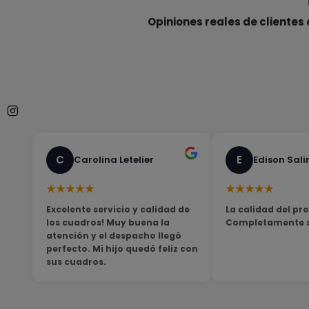
Opiniones reales de clientes 
C
E
Carolina Letelier
Edison Sali
★★★★★
★★★★★
Excelente servicio y calidad de
La calidad del pro
los cuadros! Muy buena la
Completamente sa
atención y el despacho llegó
perfecto. Mi hijo quedó feliz con
sus cuadros.