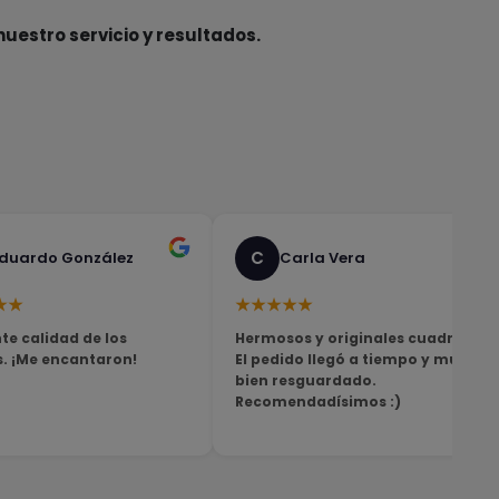
nuestro servicio y resultados.
C
duardo González
Carla Vera
★★
★★★★★
te calidad de los
Hermosos y originales cuadros!
s. ¡Me encantaron!
El pedido llegó a tiempo y muy
bien resguardado.
Recomendadísimos :)