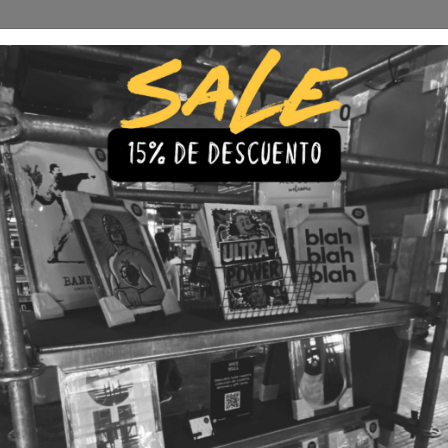
Envío Gratis a todo Chile
comprando 3 o más productos
s
Iluminación
Precios de cuadros & láminas
Plazos de Entr
|
Cuadro Y
🇨🇱 Envío gratis a todo Chil
💎 Calidad Premium
💳 3 Cuota
TAMAÑO
30x40
40x60
LÁMINA
Con Marco
Sin Marco