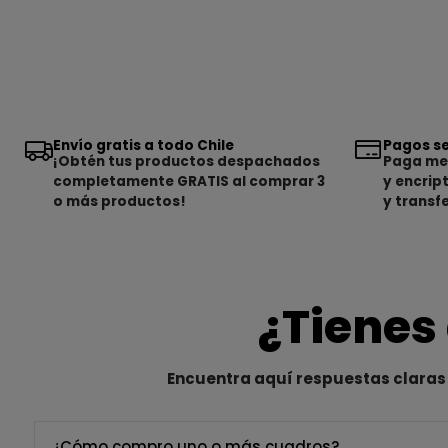
Envío gratis a todo Chile
Pagos se
¡Obtén tus productos despachados
Paga med
completamente GRATIS al comprar 3
y encrip
o más productos!
y transf
¿Tienes
Encuentra aquí respuestas claras 
¿Cómo compro uno o más cuadros?