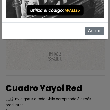
Cerrar
|
Cuadro Yayoi Red
🇨🇱 Envío gratis a todo Chile comprando 3 o más
productos