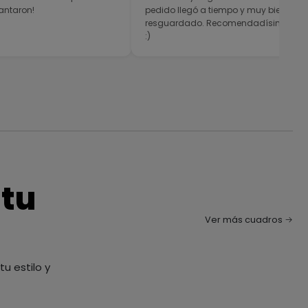
antaron!
pedido llegó a tiempo y muy bien
resguardado. Recomendadísimos
:)
 tu
Ver más cuadros
u estilo y