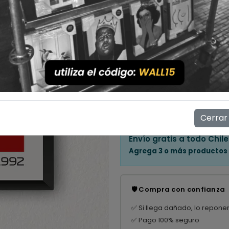
Cantidad
💳 Compra ahora y paga en
Mostrar stock de ubicac
👁️
9
personas están viendo e
Cerrar
Envío gratis a todo Chile
Agrega 3 o más productos
🛡️ Compra con confianza
✅ Si llega dañado, lo repone
✅ Pago 100% seguro