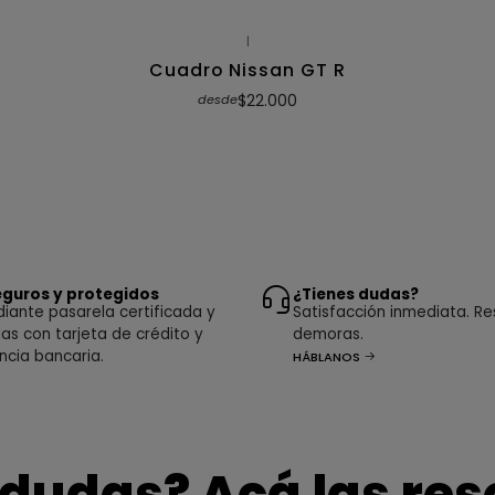
|
Cuadro Nissan GT R
$22.000
desde
guros y protegidos
¿Tienes dudas?
ante pasarela certificada y
Satisfacción inmediata. Re
as con tarjeta de crédito y
demoras.
ncia bancaria.
HÁBLANOS
 dudas? Acá las re