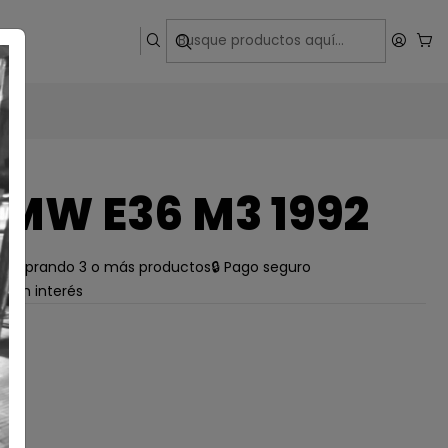
ega
MW E36 M3 1992
e comprando 3 o más productos
🔒 Pago seguro
s sin interés