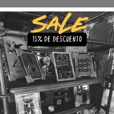
Envío Gratis a todo Chile
comprando 3 o más productos
s
Iluminación
Precios de cuadros & láminas
Plazos de Entr
|
Cuadro B
🇨🇱 Envío gratis a todo Chil
💎 Calidad Premium
💳 3 Cuota
TAMAÑO
30x40
40x60
LÁMINA
Con Marco
Sin Marco