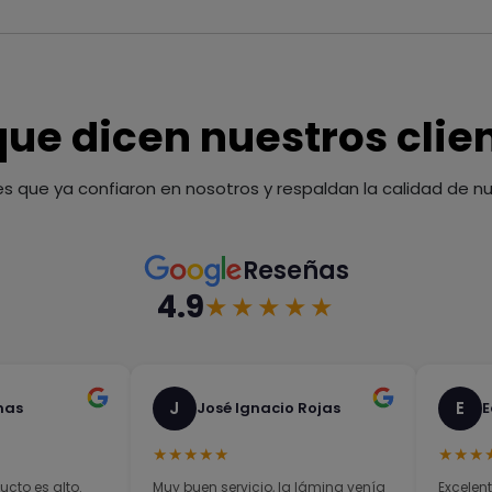
que dicen nuestros clie
es que ya confiaron en nosotros y respaldan la calidad de nue
Reseñas
4.9
★★★★★
J
E
nas
José Ignacio Rojas
E
★★★★★
★★★
ucto es alto.
Muy buen servicio, la lámina venía
Excelent