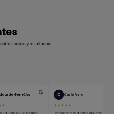
ntes
stro servicio y resultados.
C
duardo González
Carla Vera
★★
★★★★★
e calidad de los posters.
Hermosos y originales cuadros! El