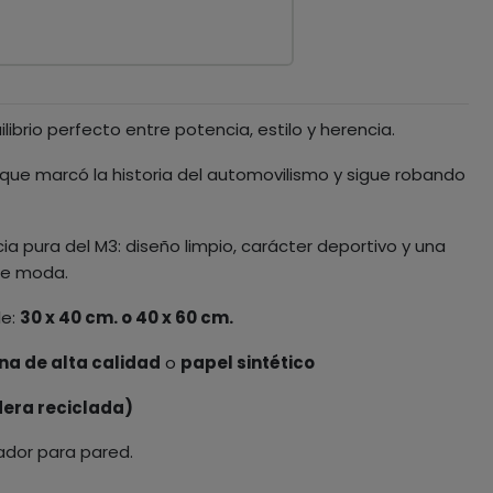
ilibrio perfecto entre potencia, estilo y herencia.
que marcó la historia del automovilismo y sigue robando
ia pura del M3: diseño limpio, carácter deportivo y una
de moda.
le:
30 x 40 cm. o 40 x 60 cm.
na de alta calidad
o
papel sintético
era reciclada)
ador para pared.