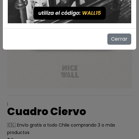
Cerrar
|
Cuadro Ciervo
🇨🇱 Envío gratis a todo Chile comprando 3 o más
productos