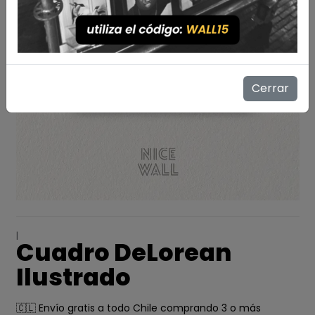
Cerrar
|
Cuadro DeLorean
Ilustrado
🇨🇱 Envío gratis a todo Chile comprando 3 o más