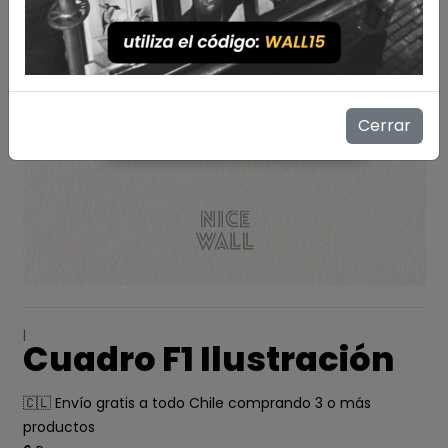
Cerrar
|
Cuadro F1 Ilustración
🇨🇱 Envío gratis a todo Chile comprando 3 o más
productos