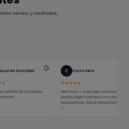
stro servicio y resultados.
C
duardo González
Carla Vera
★★
★★★★★
e calidad de los posters.
Hermosos y originales cuadros! El
antaron!
pedido llegó a tiempo y muy bien
resguardado. Recomendadísimos
:)