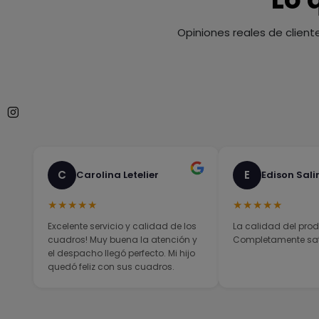
Opiniones reales de client
C
E
Carolina Letelier
Edison Sali
★★★★★
★★★★★
Excelente servicio y calidad de los
La calidad del prod
cuadros! Muy buena la atención y
Completamente sati
el despacho llegó perfecto. Mi hijo
quedó feliz con sus cuadros.