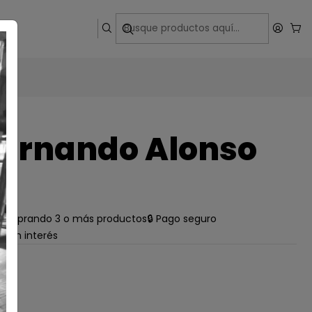
ega
ernando Alonso
e comprando 3 o más productos
🔒 Pago seguro
s sin interés