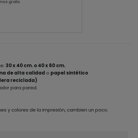
mos gratis
le:
30 x 40 cm. o 40 x 60 cm.
na de alta calidad
o
papel sintético
era reciclada)
ador para pared.
nes y colores de la impresión, cambien un poco.