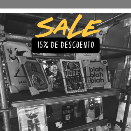
Envío Gratis a todo Chile
comprando 3 o más productos
s
Iluminación
Precios de cuadros & láminas
Plazos de Entr
|
Cuadro F
2018
🇨🇱 Envío gratis a todo Chil
💎 Calidad Premium
💳 3 Cuota
TAMAÑO
30x40
40x60
LÁMINA