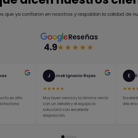
es que ya confiaron en nosotros y respaldan la calidad de nue
Reseñas
4.9
★★★★★
J
E
nas
José Ignacio Rojas
E
★★★★★
★★★
ucto es alto.
Muy buen servicio, la lámina venía
Excelent
sfactoria.
con un detalle y el equipo lo
¡Me enc
solucionó con excelente
disposición.