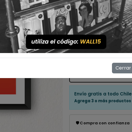
Con Marco
Sin Marco
Cantidad
💳 Compra ahora y paga en
Mostrar stock de ubicac
Cerrar
👁️
6
personas están viendo e
Envío gratis a todo Chile
Agrega 3 o más productos
🛡️ Compra con confianza