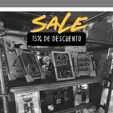
Envío Gratis a todo Chile
comprando 3 o más productos
s
Iluminación
Precios de cuadros & láminas
Plazos de Entr
n
|
Cuadro F
Dublin
🇨🇱 Envío gratis a todo Chil
💎 Calidad Premium
💳 3 Cuota
TAMAÑO
30x40
40x60
LÁMINA