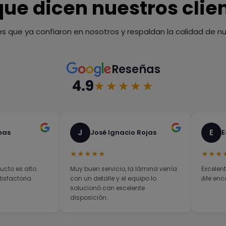
que dicen nuestros clie
es que ya confiaron en nosotros y respaldan la calidad de nue
Reseñas
4.9
★★★★★
J
E
nas
José Ignacio Rojas
E
★★★★★
★★★
ucto es alto.
Muy buen servicio, la lámina venía
Excelent
sfactoria.
con un detalle y el equipo lo
¡Me enc
solucionó con excelente
disposición.