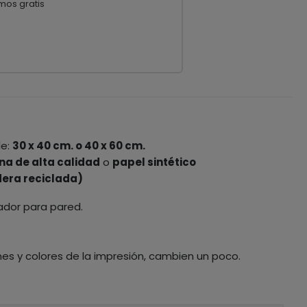
mos gratis
le:
30 x 40 cm. o 40 x 60 cm.
na de alta calidad
o
papel sintético
era reciclada)
ador para pared.
nes y colores de la impresión, cambien un poco.