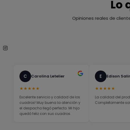
Lo 
Opiniones reales de client
C
E
Carolina Letelier
Edison Sali
★★★★★
★★★★★
Excelente servicio y calidad de los
La calidad del prod
cuadros! Muy buena la atención y
Completamente sati
el despacho llegó perfecto. Mi hijo
quedó feliz con sus cuadros.