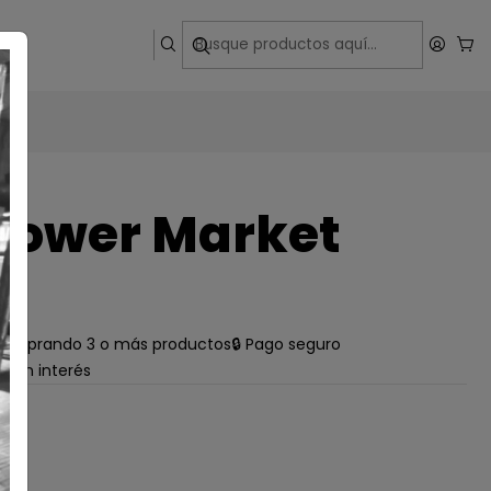
ega
lower Market
e comprando 3 o más productos
🔒 Pago seguro
s sin interés