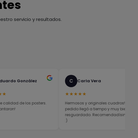
ntes
stro servicio y resultados.
C
duardo González
Carla Vera
★★
★★★★★
e calidad de los posters.
Hermosos y originales cuadros! El
antaron!
pedido llegó a tiempo y muy bien
resguardado. Recomendadísimos
:)