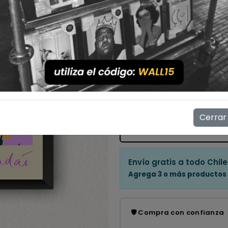
Con Marco
Sin Marco
Cantidad
💳 Compra ahora y paga en
Mostrar stock de ubicac
Cerrar
👁️
4
personas están viendo e
Envío gratis a todo Chile
Agrega 3 o más productos
🛡️ Compra con confianza